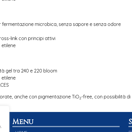
er fermentazione microbica, senza sapore e senza odore
ss-link con principi attivi
 etilene
ità gel tra 240 e 220 bloom
 etilene
ACES
colorate, anche con pigmentazione TiO
-free, con possibilità 
2
Menu
,