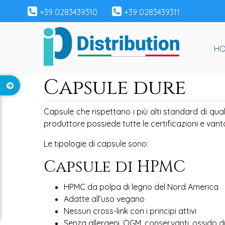
+39 0283439310
+39 0283439311
H
Capsule dure
Capsule che rispettano i più alti standard di qua
produttore possiede tutte le certificazioni e van
Le tipologie di capsule sono:
Capsule di HPMC
HPMC da polpa di legno del Nord America
Adatte all’uso vegano
Nessun cross-link con i principi attivi
Senza allergeni, OGM, conservanti, ossido di