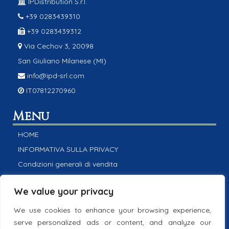
IPDistribution S.r.l.
+39 0283439310
+39 0283439312
Via Cechov 3, 20098
San Giuliano Milanese (MI)
info@ipd-srl.com
IT07812270960
Menu
HOME
INFORMATIVA SULLA PRIVACY
Condizioni generali di vendita
Cookie policy
We value your privacy
POLITICA INTEGRATA
CONTATTACI
We use cookies to enhance your browsing experience,
serve personalized ads or content, and analyze our