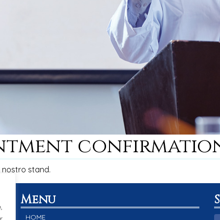
intment confirmatio
l nostro stand.
Menu
,
HOME
r