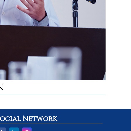
n
Social Network