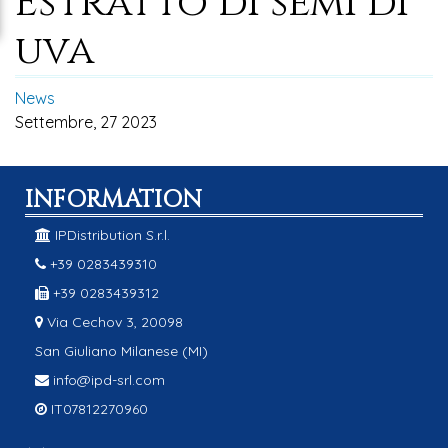
Estratto di semi di
uva
News
Settembre, 27 2023
INFORMATION
IPDistribution S.r.l.
+39 0283439310
+39 0283439312
Via Cechov 3, 20098
San Giuliano Milanese (MI)
info@ipd-srl.com
IT07812270960