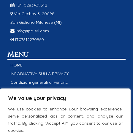
+39 0283439312
Via Cechov 3, 20098
San Giuliano Milanese (MI)
info@ipd-srl.com
IT07812270960
Menu
HOME
INFORMATIVA SULLA PRIVACY
Condizioni generali di vendita
Cookie policy
We value your privacy
POLITICA INTEGRATA
CONTATTACI
We use cookies to enhance your browsing experience,
serve personalized ads or content, and analyze our
Social Network
traffic. By clicking "Accept All", you consent to our use of
cookies.