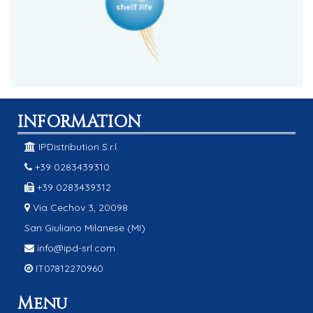
INFORMATION
IPDistribution S.r.l.
+39 0283439310
+39 0283439312
Via Cechov 3, 20098
San Giuliano Milanese (MI)
info@ipd-srl.com
IT07812270960
Menu