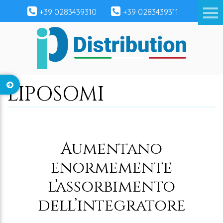
+39 0283439310
+39 0283439311
LIPOSOMI
Aumentano
enormemente
l’assorbimento
dell’integratore