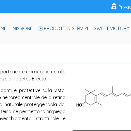
Priva
OME
MISSIONE
PRODOTTI & SERVIZI
SWEET VICTORY
appartenente chimicamente alla
enze di Tagetes Erecta.
anti e protettive sulla vista.
nell’area centrale della retina
rra naturale proteggendola dai
 luteina ne permettono l’impiego
nvecchiamento strutturale e