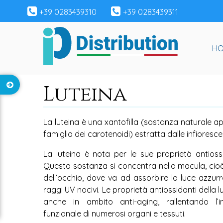
+39 0283439310
+39 0283439311
H
Luteina
La luteina è una xantofilla (sostanza naturale 
famiglia dei carotenoidi) estratta dalle infioresc
La luteina è nota per le sue proprietà antiossid
Questa sostanza si concentra nella macula, cioè 
dell’occhio, dove va ad assorbire la luce azzu
raggi UV nocivi. Le proprietà antiossidanti della
anche in ambito anti-aging, rallentando l’i
funzionale di numerosi organi e tessuti.