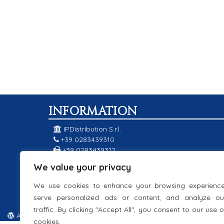
INFORMATION
IPDistribution S.r.l.
+39 0283439310
+39 0283439312
Via Cechov 3, 20098
We value your privacy
San Giuliano Milanese (MI)
info@ipd-srl.com
We use cookies to enhance your browsing experience
IT07812270960
serve personalized ads or content, and analyze ou
traffic. By clicking "Accept All", you consent to our use o
Auyama Web Agency 2019
cookies.