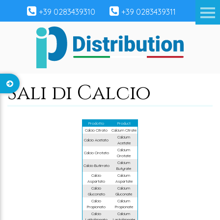
+39 0283439310
+39 0283439311
Sali di Calcio