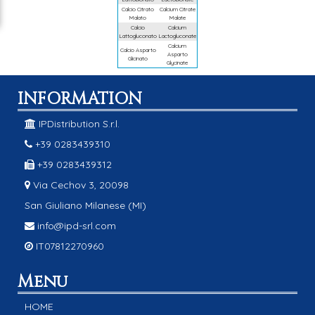
Prodotto
Calcio Citrato
Calcio Acetato
INFORMATION
Calcio Orotato
IPDistribution S.r.l.
+39 0283439310
Calcio Butirrato
+39 0283439312
Via Cechov 3, 20098
Calcio
Aspartato
San Giuliano Milanese (MI)
Calcio
info@ipd-srl.com
Gluconato
IT07812270960
Calcio
Propionato
Menu
Calcio
HOME
Lattobionato