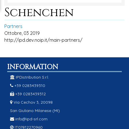
Schenchen
Partners
Ottobre, 03 2019
http://ipd.dev.noip.it/main-partners/
INFORMATION
IPDistribution S.r.l.
+39 0283439310
+39 0283439312
Via Cechov 3, 20098
San Giuliano Milanese (MI)
info@ipd-srl.com
IT07812270960