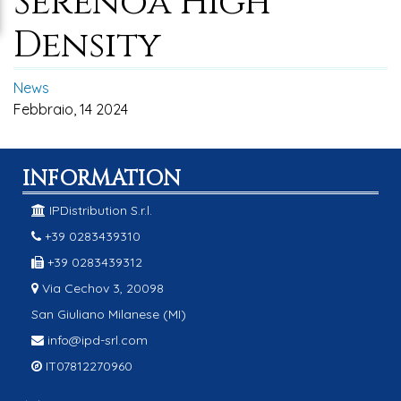
Serenoa High
Density
News
Febbraio, 14 2024
INFORMATION
IPDistribution S.r.l.
+39 0283439310
+39 0283439312
Via Cechov 3, 20098
San Giuliano Milanese (MI)
info@ipd-srl.com
IT07812270960