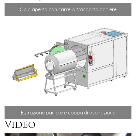
Oblò aperto con carrello trasporto paniere
Estrazione paniere e cappa di aspirazione
Video