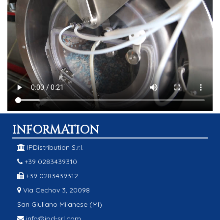
INFORMATION
IPDistribution S.r.l.
+39 0283439310
+39 0283439312
Via Cechov 3, 20098
San Giuliano Milanese (MI)
info@ipd-srl.com