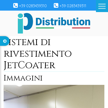
+39 0283439310
+39 0283439311
Sistemi di
rivestimento
JetCoater
Immagini